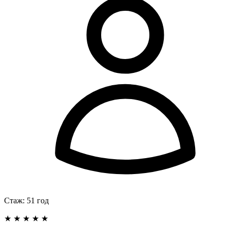
Стаж:
51
год
★
★
★
★
★