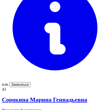
или
Записаться
43
Сорокина
Марина Геннадьевна