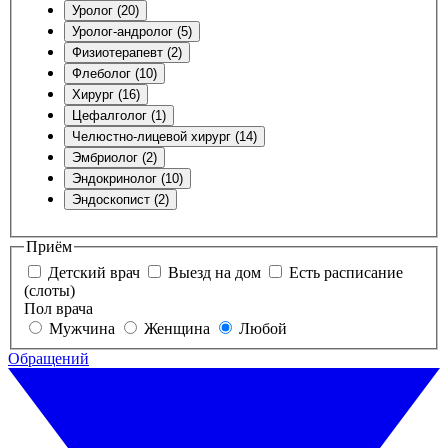
Уролог (20)
Уролог-андролог (5)
Физиотерапевт (2)
Флеболог (10)
Хирург (16)
Цефалголог (1)
Челюстно-лицевой хирург (14)
Эмбриолог (2)
Эндокринолог (10)
Эндоскопист (2)
Приём
Детский врач
Выезд на дом
Есть расписание
(слоты)
Пол врача
Мужчина
Женщина
Любой
Обращений